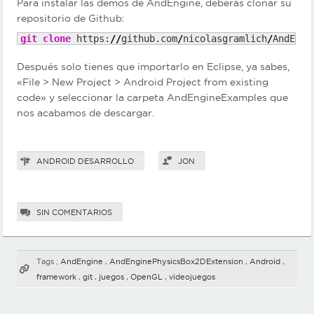
Para instalar las demos de AndEngine, deberás clonar su
repositorio de Github:
git clone
 https:
//
github.com
/
nicolasgramlich
/
AndEngi
Después solo tienes que importarlo en Eclipse, ya sabes,
«File > New Project > Android Project from existing
code» y seleccionar la carpeta AndEngineExamples que
nos acabamos de descargar.
ANDROID
DESARROLLO
JON
SIN COMENTARIOS
Tags ;
AndEngine
,
AndEnginePhysicsBox2DExtension
,
Android
,
framework
,
git
,
juegos
,
OpenGL
,
videojuegos