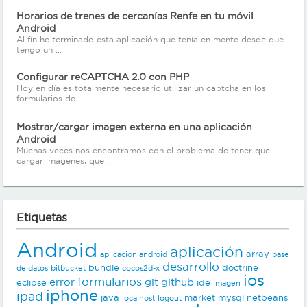
Horarios de trenes de cercanías Renfe en tu móvil
Android
Al fín he terminado esta aplicación que tenía en mente desde que
tengo un ...
Configurar reCAPTCHA 2.0 con PHP
Hoy en día es totalmente necesario utilizar un captcha en los
formularios de ...
Mostrar/cargar imagen externa en una aplicación
Android
Muchas veces nos encontramos con el problema de tener que
cargar imagenes, que ...
Etiquetas
Android
aplicación
array
aplicacion android
base
desarrollo
bundle
doctrine
de datos
bitbucket
cocos2d-x
ios
formularios
error
git
github
eclipse
ide
imagen
iphone
ipad
java
market
mysql
netbeans
localhost
logout