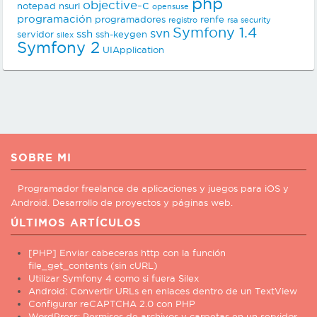
php
objective-c
notepad
nsurl
opensuse
programación
programadores
renfe
registro
rsa
security
Symfony 1.4
svn
ssh
servidor
ssh-keygen
silex
Symfony 2
UIApplication
SOBRE MI
Programador freelance de aplicaciones y juegos para iOS y
Android. Desarrollo de proyectos y páginas web.
ÚLTIMOS ARTÍCULOS
[PHP] Enviar cabeceras http con la función
file_get_contents (sin cURL)
Utilizar Symfony 4 como si fuera Silex
Android: Convertir URLs en enlaces dentro de un TextView
Configurar reCAPTCHA 2.0 con PHP
WordPress: Permisos de archivos y carpetas en un servidor