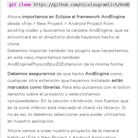
git clone
 https:
//
github.com
/
nicolasgramlich
/
AndEngi
Ahora
importamos en Eclipse el framework AndEngine
desde «File > New Project > Android Project from
existing code» y buscamos la carpeta AndEngine, que se
encontrará en el directorio donde hayamos hecho el
clone.
Debemos importar también los plugins que necesitemos,
en este caso importamos también
AndEnginePhysicsBox2DExtension de la misma forma.
Debemos asegurarnos
de que tanto
AndEngine
como
cualquier otra extensión que hayamos instalado
están
marcados como librerías
. Para ello pulsamos con el botón
derecho sobre el proyecto y seleccionamos
«propiedades». En la sección «Android», nos fijamos que
en la zona inferior está marcado el check «Is library». Si
no es así, lo debemos seleccionar para poder utilizarlos
en nuestro aplicación.
Ahora vamos a crear nuestro proyecto de la manera
habitual (File > New Project > Android Application