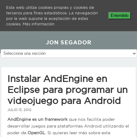
Esta web utiliza cookies propias y cookies de
terceros para fines estadísticos. La navegación
Entendido
por la web supone la aceptación de estas
cookies.
Más información
JON SEGADOR
Instalar AndEngine en
Eclipse para programar un
videojuego para Android
JULIO 13, 2012
AndEngine es un framework
que nos facilita poder
desarrollar juegos para plataformas Android utilizando el
poder de
OpenGL
. Si quieres leer más sobre este